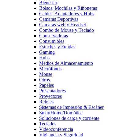
Bienestar
Bolsos, Mochilas y Riñoneras
Cables, Adaptadores y Hubs
Camaras Deportivas
Camaras web y Headset
Combo de Mouse y Teclado
Conservadoras
Consumibles
Estuches y Fundas
Gaming
Hubs
Medios de Almacenamiento
Micrófonos
Mouse
Otros
Papeles
Presentadores
Proyectores
Relojes
Sistemas de Impresión & Escáner
SmartHome/Domótica
Soluciones de carga y corriente
Teclados
Videoconferencia
Vigilancia y Seguridad