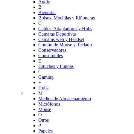
Audio
B
Bienestar
Bolsos, Mochilas y Riñoneras
C
Cables, Adaptadores y Hubs
Camaras Deportivas
Camaras web y Headset
Combo de Mouse y Teclado
Conservadoras
Consumibles
E
Estuches y Fundas
G
Gaming
H
Hubs
M
Medios de Almacenamiento
Micrófonos
Mouse
O
Otros
P
Papeles