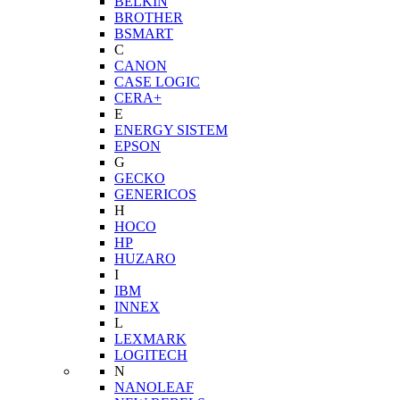
BELKIN
BROTHER
BSMART
C
CANON
CASE LOGIC
CERA+
E
ENERGY SISTEM
EPSON
G
GECKO
GENERICOS
H
HOCO
HP
HUZARO
I
IBM
INNEX
L
LEXMARK
LOGITECH
N
NANOLEAF