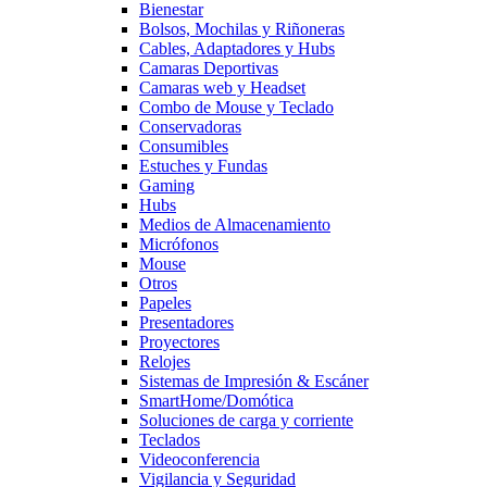
Bienestar
Bolsos, Mochilas y Riñoneras
Cables, Adaptadores y Hubs
Camaras Deportivas
Camaras web y Headset
Combo de Mouse y Teclado
Conservadoras
Consumibles
Estuches y Fundas
Gaming
Hubs
Medios de Almacenamiento
Micrófonos
Mouse
Otros
Papeles
Presentadores
Proyectores
Relojes
Sistemas de Impresión & Escáner
SmartHome/Domótica
Soluciones de carga y corriente
Teclados
Videoconferencia
Vigilancia y Seguridad