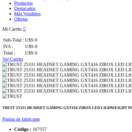
Productos
Destacados
Más Vendidos
Ofertas
Mi Carrito
Sub-Total :
U$S 0
IVA :
U$S 0
Total :
U$S 0
Ver Carrito
TRUST 25331 HEADSET GAMING GXT416 ZIROX LED LIGHWEIGHT P
Página de fabricante
Código :
167557