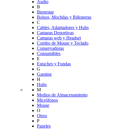
Audio
B
Bienestar
Bolsos, Mochilas y Riñoneras
C
Cables, Adaptadores y Hubs
Camaras Deportivas
Camaras web y Headset
Combo de Mouse y Teclado
Conservadoras
Consumibles
E
Estuches y Fundas
G
Gaming
H
Hubs
M
Medios de Almacenamiento
Micrófonos
Mouse
O
Otros
P
Papeles