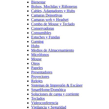
Bienestar
Bolsos, Mochilas y Riñoneras
Cables, Adaptadores y Hubs
Camaras Deportivas
Camaras web y Headset
Combo de Mouse y Teclado
Conservadoras
Consumibles
Estuches y Fundas
Gaming
Hubs
Medios de Almacenamiento
Micrófonos
Mouse
Otros
Papeles
Presentadores
Proyectores
Relojes
Sistemas de Impresión & Escáner
SmartHome/Domótica
Soluciones de carga y corriente
Teclados
Videoconferencia
Vigilancia y Seguridad