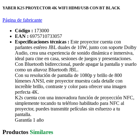
YABER K2S PROYECTOR 4K WIFI HDMI/USB CON BT BLACK
Página de fabricante
Código :
173000
EAN :
6975710733057
Especificaciones técnicas :
Este proyector cuenta con
parlantes estéreo JBL duales de 10W, junto con soporte Dolby
Audio, crea una experiencia de sonido dinámica e inmersiva,
ideal para cine en casa, sesiones de juegos y presentaciones.
Con Bluetooth bidireccional, puede apagar la pantalla y usarlo
como un altavoz Bluetooth JBL.
Con su resolución de pantalla de 1080p y brillo de 800
lúmenes ANSI, este proyector muestra cada detalle con
increíble brillo, contraste y color para ofrecer una imagen
perfecta 4K.
K2s cuenta con una innovadora función de proyección NFC,
simplemente tocando tu teléfono habilitado para NFC al
proyector, puedes transmitir películas sin esfuerzo a tu
pantalla.
Garantía 1 año
Productos
Similares