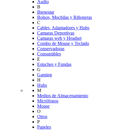
Audio
B
Bienestar
Bolsos, Mochilas y Riñoneras
C
Cables, Adaptadores y Hubs
Camaras Deportivas
Camaras web y Headset
Combo de Mouse y Teclado
Conservadoras
Consumibles
E
Estuches y Fundas
G
Gaming
H
Hubs
M
Medios de Almacenamiento
Micrófonos
Mouse
O
Otros
P
Papeles