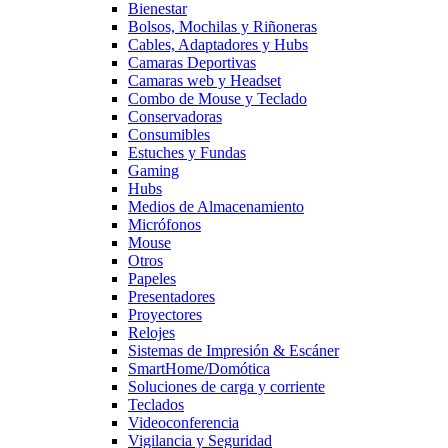
Bienestar
Bolsos, Mochilas y Riñoneras
Cables, Adaptadores y Hubs
Camaras Deportivas
Camaras web y Headset
Combo de Mouse y Teclado
Conservadoras
Consumibles
Estuches y Fundas
Gaming
Hubs
Medios de Almacenamiento
Micrófonos
Mouse
Otros
Papeles
Presentadores
Proyectores
Relojes
Sistemas de Impresión & Escáner
SmartHome/Domótica
Soluciones de carga y corriente
Teclados
Videoconferencia
Vigilancia y Seguridad