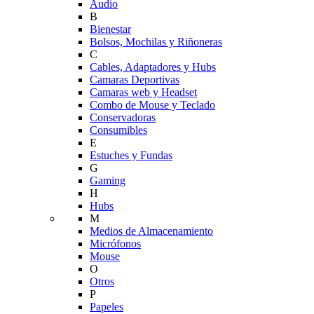
Audio
B
Bienestar
Bolsos, Mochilas y Riñoneras
C
Cables, Adaptadores y Hubs
Camaras Deportivas
Camaras web y Headset
Combo de Mouse y Teclado
Conservadoras
Consumibles
E
Estuches y Fundas
G
Gaming
H
Hubs
M
Medios de Almacenamiento
Micrófonos
Mouse
O
Otros
P
Papeles