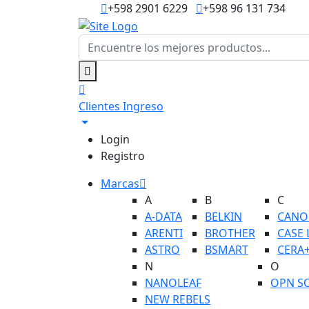
+598 2901 6229
+598 96 131 734
Clientes
Ingreso
Login
Registro
Marcas
A
B
C
A-DATA
BELKIN
CANO
ARENTI
BROTHER
CASE 
ASTRO
BSMART
CERA
N
O
NANOLEAF
OPN S
NEW REBELS