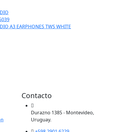
DIO
5039
DIO A3 EARPHONES TWS WHITE
Contacto
Durazno 1385 - Montevideo,
ón
Uruguay.
+598 2901 6229