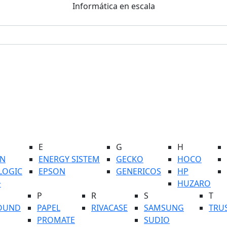
Informática en escala
E
G
H
N
ENERGY SISTEM
GECKO
HOCO
LOGIC
EPSON
GENERICOS
HP
+
HUZARO
P
R
S
T
OUND
PAPEL
RIVACASE
SAMSUNG
TRU
PROMATE
SUDIO