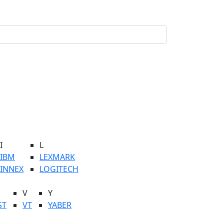
I
L
IBM
LEXMARK
INNEX
LOGITECH
V
Y
ST
VT
YABER