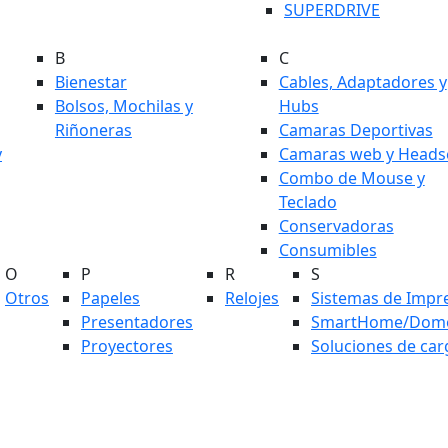
SUPERDRIVE
B
C
Bienestar
Cables, Adaptadores y
Bolsos, Mochilas y
Hubs
Riñoneras
Camaras Deportivas
y
Camaras web y Heads
Combo de Mouse y
Teclado
Conservadoras
Consumibles
O
P
R
S
Otros
Papeles
Relojes
Sistemas de Impr
Presentadores
SmartHome/Domó
Proyectores
Soluciones de car