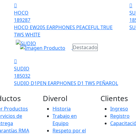
HOCO
SU
189287
18
HOCO EW205 EARPHONES PEACEFUL TRUE
SU
TWS WHITE
Destacado
SUDIO
185032
SUDIO D1PEN EARPHONES D1 TWS PEÑAROL
ductos
Diverol
Clientes
r Productos
Historia
Ingreso
rvicios de
Trabajo en
Registro
ntrega
Equipo
Capacitaci
arantías RMA
Respeto por el