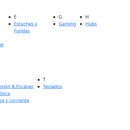
E
G
H
Estuches y
Gaming
Hubs
Fundas
et
T
esión & Escáner
Teclados
tica
ga y corriente