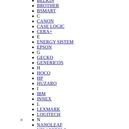
BELKIN
BROTHER
BSMART
C
CANON
CASE LOGIC
CERA+
E
ENERGY SISTEM
EPSON
G
GECKO
GENERICOS
H
HOCO
HP
HUZARO
I
IBM
INNEX
L
LEXMARK
LOGITECH
N
NANOLEAF