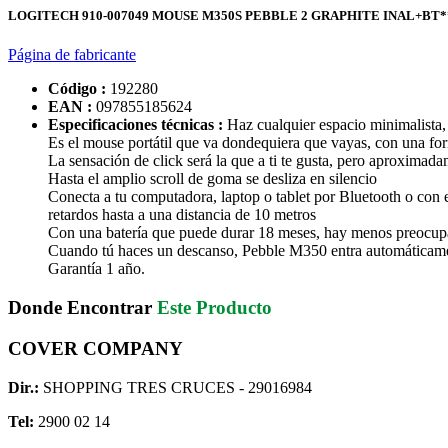
LOGITECH 910-007049 MOUSE M350S PEBBLE 2 GRAPHITE INAL+BT*
Página de fabricante
Código :
192280
EAN :
097855185624
Especificaciones técnicas :
Haz cualquier espacio minimalista,
Es el mouse portátil que va dondequiera que vayas, con una forma
La sensación de click será la que a ti te gusta, pero aproxim
Hasta el amplio scroll de goma se desliza en silencio
Conecta a tu computadora, laptop o tablet por Bluetooth o con
retardos hasta a una distancia de 10 metros
Con una batería que puede durar 18 meses, hay menos preocupa
Cuando tú haces un descanso, Pebble M350 entra automáticame
Garantía 1 año.
Donde Encontrar
Este Producto
COVER COMPANY
Dir.:
SHOPPING TRES CRUCES - 29016984
Tel:
2900 02 14