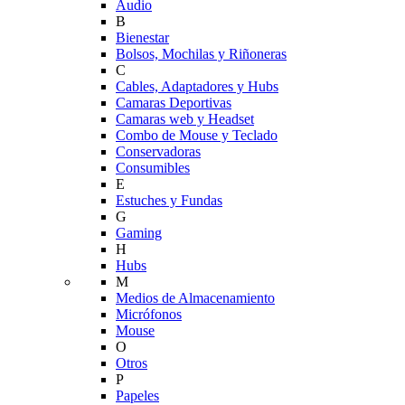
Audio
B
Bienestar
Bolsos, Mochilas y Riñoneras
C
Cables, Adaptadores y Hubs
Camaras Deportivas
Camaras web y Headset
Combo de Mouse y Teclado
Conservadoras
Consumibles
E
Estuches y Fundas
G
Gaming
H
Hubs
M
Medios de Almacenamiento
Micrófonos
Mouse
O
Otros
P
Papeles