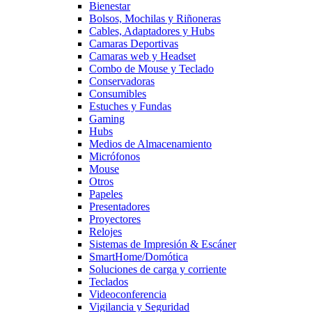
Bienestar
Bolsos, Mochilas y Riñoneras
Cables, Adaptadores y Hubs
Camaras Deportivas
Camaras web y Headset
Combo de Mouse y Teclado
Conservadoras
Consumibles
Estuches y Fundas
Gaming
Hubs
Medios de Almacenamiento
Micrófonos
Mouse
Otros
Papeles
Presentadores
Proyectores
Relojes
Sistemas de Impresión & Escáner
SmartHome/Domótica
Soluciones de carga y corriente
Teclados
Videoconferencia
Vigilancia y Seguridad