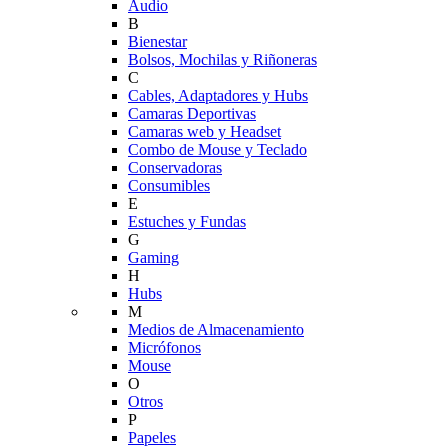
Audio
B
Bienestar
Bolsos, Mochilas y Riñoneras
C
Cables, Adaptadores y Hubs
Camaras Deportivas
Camaras web y Headset
Combo de Mouse y Teclado
Conservadoras
Consumibles
E
Estuches y Fundas
G
Gaming
H
Hubs
M
Medios de Almacenamiento
Micrófonos
Mouse
O
Otros
P
Papeles