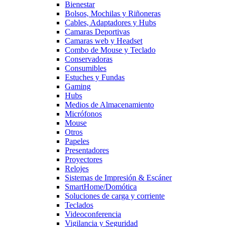
Bienestar
Bolsos, Mochilas y Riñoneras
Cables, Adaptadores y Hubs
Camaras Deportivas
Camaras web y Headset
Combo de Mouse y Teclado
Conservadoras
Consumibles
Estuches y Fundas
Gaming
Hubs
Medios de Almacenamiento
Micrófonos
Mouse
Otros
Papeles
Presentadores
Proyectores
Relojes
Sistemas de Impresión & Escáner
SmartHome/Domótica
Soluciones de carga y corriente
Teclados
Videoconferencia
Vigilancia y Seguridad