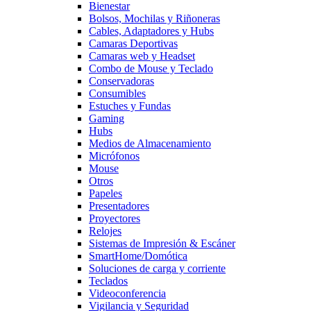
Bienestar
Bolsos, Mochilas y Riñoneras
Cables, Adaptadores y Hubs
Camaras Deportivas
Camaras web y Headset
Combo de Mouse y Teclado
Conservadoras
Consumibles
Estuches y Fundas
Gaming
Hubs
Medios de Almacenamiento
Micrófonos
Mouse
Otros
Papeles
Presentadores
Proyectores
Relojes
Sistemas de Impresión & Escáner
SmartHome/Domótica
Soluciones de carga y corriente
Teclados
Videoconferencia
Vigilancia y Seguridad