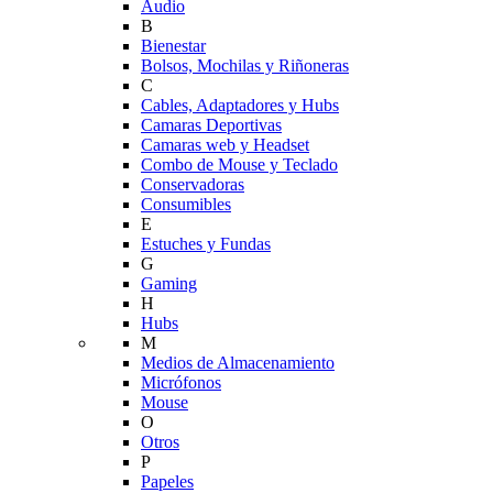
Audio
B
Bienestar
Bolsos, Mochilas y Riñoneras
C
Cables, Adaptadores y Hubs
Camaras Deportivas
Camaras web y Headset
Combo de Mouse y Teclado
Conservadoras
Consumibles
E
Estuches y Fundas
G
Gaming
H
Hubs
M
Medios de Almacenamiento
Micrófonos
Mouse
O
Otros
P
Papeles