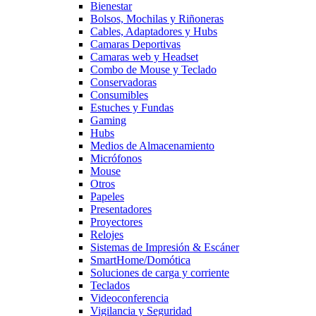
Bienestar
Bolsos, Mochilas y Riñoneras
Cables, Adaptadores y Hubs
Camaras Deportivas
Camaras web y Headset
Combo de Mouse y Teclado
Conservadoras
Consumibles
Estuches y Fundas
Gaming
Hubs
Medios de Almacenamiento
Micrófonos
Mouse
Otros
Papeles
Presentadores
Proyectores
Relojes
Sistemas de Impresión & Escáner
SmartHome/Domótica
Soluciones de carga y corriente
Teclados
Videoconferencia
Vigilancia y Seguridad