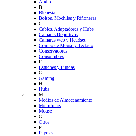
Audio
B
Bienestar
Bolsos, Mochilas y Riñoneras
C
Cables, Adaptadores y Hubs
Camaras Deportivas
Camaras web y Headset
Combo de Mouse y Teclado
Conservadoras
Consumibles
E
Estuches y Fundas
G
Gaming
H
Hubs
M
Medios de Almacenamiento
Micrófonos
Mouse
O
Otros
P
Papeles