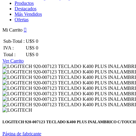
Productos
Destacados
Más Vendidos
Ofertas
Mi Carrito
Sub-Total :
U$S 0
IVA :
U$S 0
Total :
U$S 0
Ver Carrito
LOGITECH 920-007123 TECLADO K400 PLUS INALAMBRICO C/TOUCH
Página de fabricante