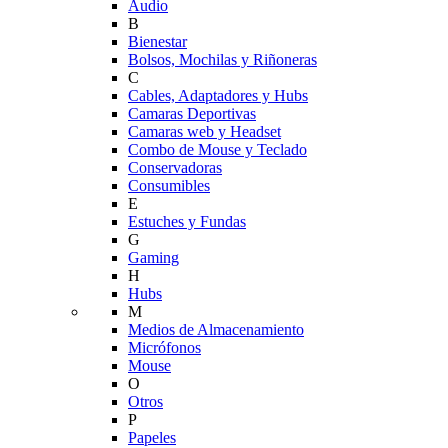
Audio
B
Bienestar
Bolsos, Mochilas y Riñoneras
C
Cables, Adaptadores y Hubs
Camaras Deportivas
Camaras web y Headset
Combo de Mouse y Teclado
Conservadoras
Consumibles
E
Estuches y Fundas
G
Gaming
H
Hubs
M
Medios de Almacenamiento
Micrófonos
Mouse
O
Otros
P
Papeles