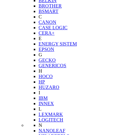
BELKIN
BROTHER
BSMART
C
CANON
CASE LOGIC
CERA+
E
ENERGY SISTEM
EPSON
G
GECKO
GENERICOS
H
HOCO
HP
HUZARO
I
IBM
INNEX
L
LEXMARK
LOGITECH
N
NANOLEAF