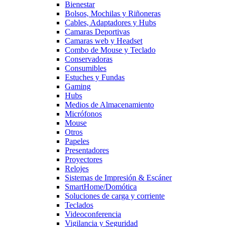
Bienestar
Bolsos, Mochilas y Riñoneras
Cables, Adaptadores y Hubs
Camaras Deportivas
Camaras web y Headset
Combo de Mouse y Teclado
Conservadoras
Consumibles
Estuches y Fundas
Gaming
Hubs
Medios de Almacenamiento
Micrófonos
Mouse
Otros
Papeles
Presentadores
Proyectores
Relojes
Sistemas de Impresión & Escáner
SmartHome/Domótica
Soluciones de carga y corriente
Teclados
Videoconferencia
Vigilancia y Seguridad