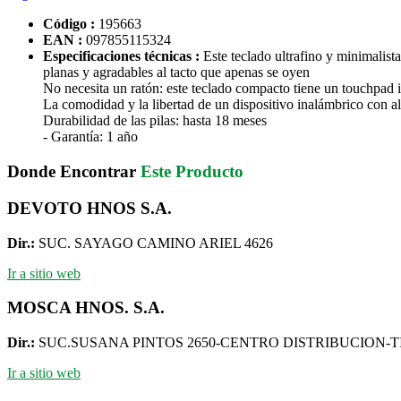
Código :
195663
EAN :
097855115324
Especificaciones técnicas :
Este teclado ultrafino y minimalist
planas y agradables al tacto que apenas se oyen
No necesita un ratón: este teclado compacto tiene un touchpad 
La comodidad y la libertad de un dispositivo inalámbrico con a
Durabilidad de las pilas: hasta 18 meses
- Garantía: 1 año
Donde Encontrar
Este Producto
DEVOTO HNOS S.A.
Dir.:
SUC. SAYAGO CAMINO ARIEL 4626
Ir a sitio web
MOSCA HNOS. S.A.
Dir.:
SUC.SUSANA PINTOS 2650-CENTRO DISTRIBUCION-
Ir a sitio web