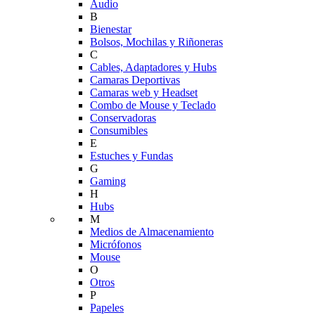
Audio
B
Bienestar
Bolsos, Mochilas y Riñoneras
C
Cables, Adaptadores y Hubs
Camaras Deportivas
Camaras web y Headset
Combo de Mouse y Teclado
Conservadoras
Consumibles
E
Estuches y Fundas
G
Gaming
H
Hubs
M
Medios de Almacenamiento
Micrófonos
Mouse
O
Otros
P
Papeles