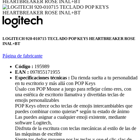
LOGITECH 920-010715 TECLADO POP KEYS HEARTBREAKER ROSE
INAL+BT
Página de fabricante
Código :
195989
EAN :
097855171955
Especificaciones técnicas :
Da rienda suelta a tu personalidad
en tu escritorio y más allá con POP Keys
Úsalo con POP Mouse a juego para reflejar cómo eres, con
una estética de escritorio llamativa y divertidas teclas de
emojis personalizables
POP Keys ofrece ocho teclas de emojis intercambiables que
puedes combinar como quieras* según tu estado de ánimo
Las puedes asignar a cualquier emoji existente, mediante
software Logitech,
Disfruta de la escritura con teclas mecánicas al estilo de las de
las máquinas de escribir
Siente tus dedos moverse por las teclas y oye el clic-clac de