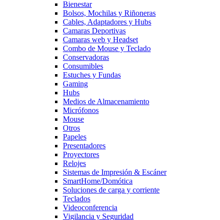
Bienestar
Bolsos, Mochilas y Riñoneras
Cables, Adaptadores y Hubs
Camaras Deportivas
Camaras web y Headset
Combo de Mouse y Teclado
Conservadoras
Consumibles
Estuches y Fundas
Gaming
Hubs
Medios de Almacenamiento
Micrófonos
Mouse
Otros
Papeles
Presentadores
Proyectores
Relojes
Sistemas de Impresión & Escáner
SmartHome/Domótica
Soluciones de carga y corriente
Teclados
Videoconferencia
Vigilancia y Seguridad